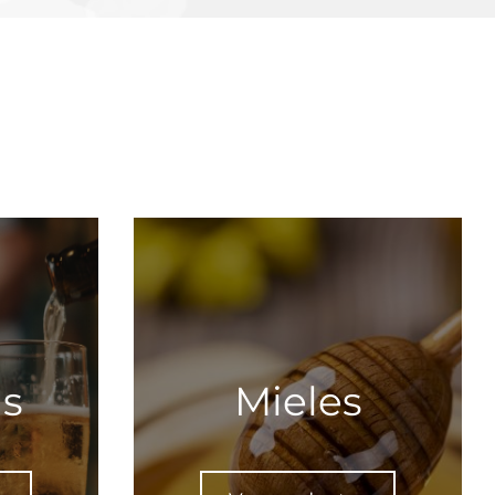
as
Mieles