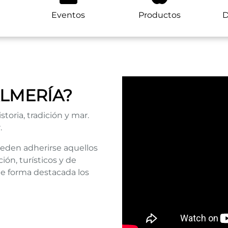
Eventos
Productos
D
ALMERÍA?
istoria, tradición y mar.
.
ueden adherirse aquellos
ón, turísticos y de
de forma destacada los