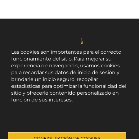
Las cookies son importantes para el correcto
funcionamiento del sitio. Para mejorar su
experiencia de navegación, usamos cookies
para recordar sus datos de inicio de sesión y
brindarle un inicio seguro, recopilar
estadísticas para optimizar la funcionalidad del
sitio y ofrecerle contenido personalizado en
función de sus intereses.
Área de Promoción Agroalimentaria
Política de Privacidad
Palacio Provincial.
C/ Navarro Rodrigo, 17.
Documentación de cookies
CP 04001. Almería.
Aviso legal
-
Política de privacidad
-
Accesibilidad
CONFIGURACIÓN DE COOKIES