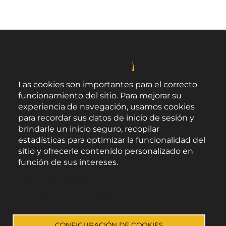
Las cookies son importantes para el correcto
funcionamiento del sitio. Para mejorar su
experiencia de navegación, usamos cookies
para recordar sus datos de inicio de sesión y
brindarle un inicio seguro, recopilar
estadísticas para optimizar la funcionalidad del
sitio y ofrecerle contenido personalizado en
función de sus intereses.
Área de Promoción Agroalimentaria
Política de Privacidad
Palacio Provincial.
C/ Navarro Rodrigo, 17.
Documentación de cookies
CP 04001. Almería.
Aviso legal
-
Política de privacidad
-
Accesibilidad
CONFIGURACIÓN DE COOKIES