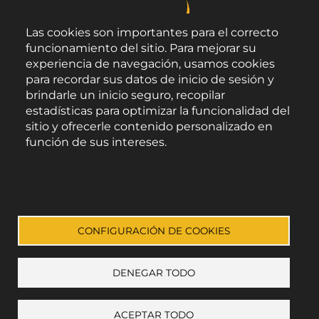
Las cookies son importantes para el correcto
funcionamiento del sitio. Para mejorar su
experiencia de navegación, usamos cookies
para recordar sus datos de inicio de sesión y
brindarle un inicio seguro, recopilar
estadísticas para optimizar la funcionalidad del
sitio y ofrecerle contenido personalizado en
función de sus intereses.
Área de Promoción Agroalimentaria
Política de Privacidad
Palacio Provincial.
C/ Navarro Rodrigo, 17.
Documentación de cookies
CP 04001. Almería.
Aviso legal
-
Política de privacidad
-
Accesibilidad
CONFIGURACIÓN DE COOKIES
DENEGAR TODO
Enlace a Facebook
Enlace a Instagram
Enlace a Youtube Channel
Enlace a X (Twitter)
ACEPTAR TODO