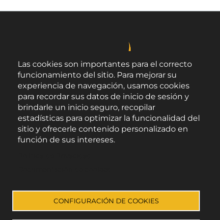
Las cookies son importantes para el correcto
funcionamiento del sitio. Para mejorar su
experiencia de navegación, usamos cookies
para recordar sus datos de inicio de sesión y
brindarle un inicio seguro, recopilar
estadísticas para optimizar la funcionalidad del
sitio y ofrecerle contenido personalizado en
función de sus intereses.
Área de Promoción Agroalimentaria
Política de Privacidad
Palacio Provincial.
C/ Navarro Rodrigo, 17.
Documentación de cookies
CP 04001. Almería.
Aviso legal
-
Política de privacidad
-
Accesibilidad
CONFIGURACIÓN DE COOKIES