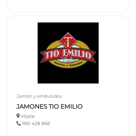
Jamón y embutidos
JAMONES TIO EMILIO
Hijate
950 428 866