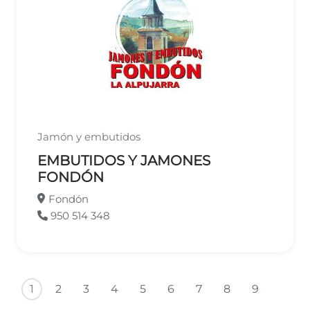
Jamón y embutidos
EMBUTIDOS Y JAMONES
FONDÓN
Fondón
950 514 348
Paginación
Sigui
1
2
3
4
5
6
7
8
9