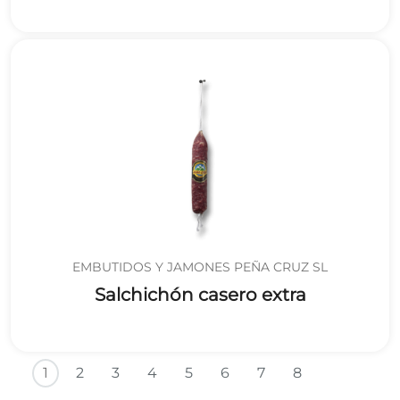
EMBUTIDOS Y JAMONES PEÑA CRUZ SL
Salchichón casero extra
Paginación
Siguiente
Últim
1
2
3
4
5
6
7
8