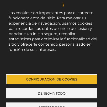
Las cookies son importantes para el correcto
funcionamiento del sitio. Para mejorar su
experiencia de navegación, usamos cookies
para recordar sus datos de inicio de sesión y
brindarle un inicio seguro, recopilar
estadísticas para optimizar la funcionalidad del
sitio y ofrecerle contenido personalizado en
función de sus intereses.
Área de Promoción Agroalimentaria
Política de Privacidad
Palacio Provincial.
C/ Navarro Rodrigo, 17.
Documentación de cookies
CP 04001. Almería.
Aviso legal
-
Política de privacidad
-
Accesibilidad
CONFIGURACIÓN DE COOKIES
DENEGAR TODO
Enlace a Facebook
Enlace a Instagram
Enlace a Youtube Channel
Enlace a X (Twitter)