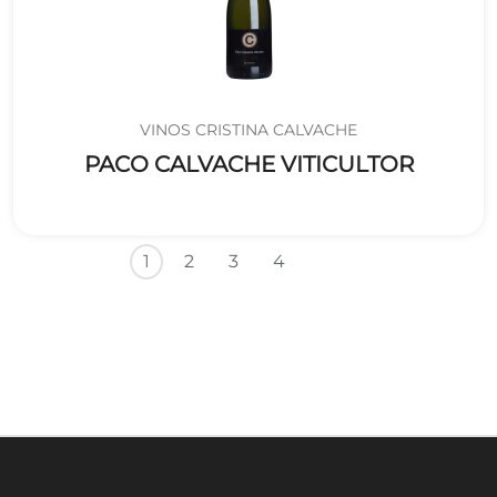
VINOS CRISTINA CALVACHE
PACO CALVACHE VITICULTOR
Paginación
Siguiente página
Última página
1
2
3
4