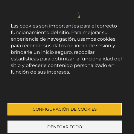
Las cookies son importantes para el correcto
funcionamiento del sitio. Para mejorar su
experiencia de navegación, usamos cookies
para recordar sus datos de inicio de sesión y
brindarle un inicio seguro, recopilar
estadísticas para optimizar la funcionalidad del
sitio y ofrecerle contenido personalizado en
función de sus intereses.
Área de Promoción Agroalimentaria
Política de Privacidad
Palacio Provincial.
C/ Navarro Rodrigo, 17.
Documentación de cookies
CP 04001. Almería.
Aviso legal
-
Política de privacidad
-
Accesibilidad
CONFIGURACIÓN DE COOKIES
DENEGAR TODO
Enlace a Facebook
Enlace a Instagram
Enlace a Youtube Channel
Enlace a X (Twitter)