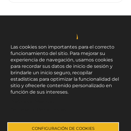
Las cookies son importantes para el correcto
funcionamiento del sitio. Para mejorar su
experiencia de navegación, usamos cookies
para recordar sus datos de inicio de sesión y
brindarle un inicio seguro, recopilar
estadísticas para optimizar la funcionalidad del
sitio y ofrecerle contenido personalizado en
función de sus intereses.
Área de Promoción Agroalimentaria
Política de Privacidad
Palacio Provincial.
C/ Navarro Rodrigo, 17.
Documentación de cookies
CP 04001. Almería.
Aviso legal
-
Política de privacidad
-
Accesibilidad
CONFIGURACIÓN DE COOKIES