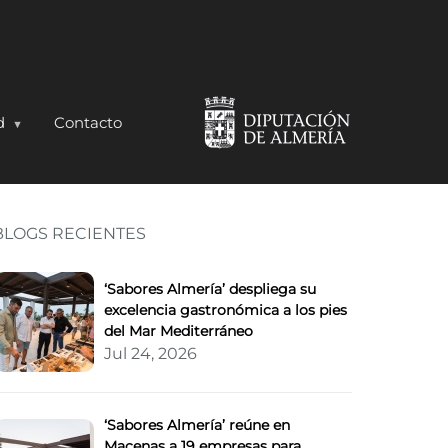
d
Contacto
BLOGS RECIENTES
n de su feria gastronóm
‘Sabores Almería’ despliega su
excelencia gastronómica a los pies
del Mar Mediterráneo
Jul 24, 2026
‘Sabores Almería’ reúne en
Macenas a 19 empresas para