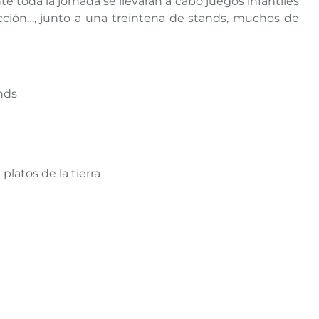
e toda la jornada se llevarán a cabo juegos infantiles
rucción…, junto a una treintena de stands, muchos de
.
ands
latos de la tierra