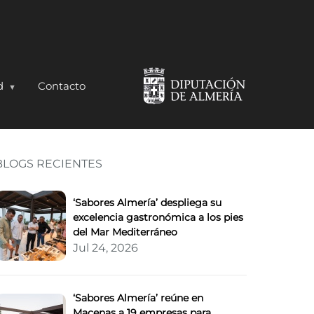
d
Contacto
BLOGS RECIENTES
 para seducir a los mej
‘Sabores Almería’ despliega su
excelencia gastronómica a los pies
del Mar Mediterráneo
Jul 24, 2026
‘Sabores Almería’ reúne en
Macenas a 19 empresas para