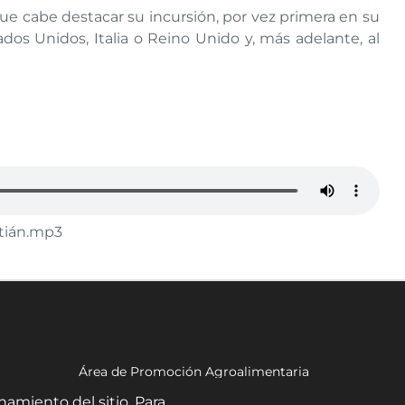
que cabe destacar su incursión, por vez primera en su
ados Unidos, Italia o Reino Unido y, más adelante, al
stián.mp3
Área de Promoción Agroalimentaria
Palacio Provincial.
namiento del sitio. Para