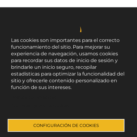
Las cookies son importantes para el correcto
funcionamiento del sitio. Para mejorar su
experiencia de navegación, usamos cookies
para recordar sus datos de inicio de sesión y
brindarle un inicio seguro, recopilar
estadísticas para optimizar la funcionalidad del
sitio y ofrecerle contenido personalizado en
función de sus intereses.
Área de Promoción Agroalimentaria
Política de Privacidad
Palacio Provincial.
C/ Navarro Rodrigo, 17.
Documentación de cookies
CP 04001. Almería.
Aviso legal
-
Política de privacidad
-
Accesibilidad
CONFIGURACIÓN DE COOKIES