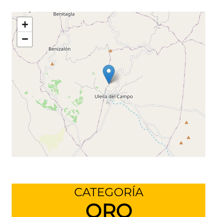
+
−
Leaflet
©
OpenStreetMap
contributors
CATEGORÍA
ORO