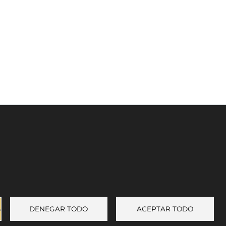
Leaflet
©
OpenStreetMap
contributors
Enlace a Facebook
Enlace a Instagram
Enlace a Youtube Channel
Enlace a X (Twitter)
S
DENEGAR TODO
ACEPTAR TODO