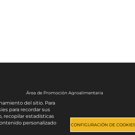
Área de Promoción Agroalimentaria
Palacio Provincial.
namiento del sitio. Para
C/ Navarro Rodrigo, 17.
ies para recordar sus
CP 04001. Almería.
, recopilar estadísticas
Aviso legal
-
Política de privacidad
-
Accesibilidad
e contenido personalizado
CONFIGURACIÓN DE COOKIE