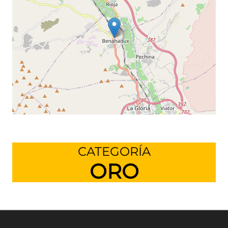
Leaflet
©
OpenStreetMap
contributors
CATEGORÍA
ORO