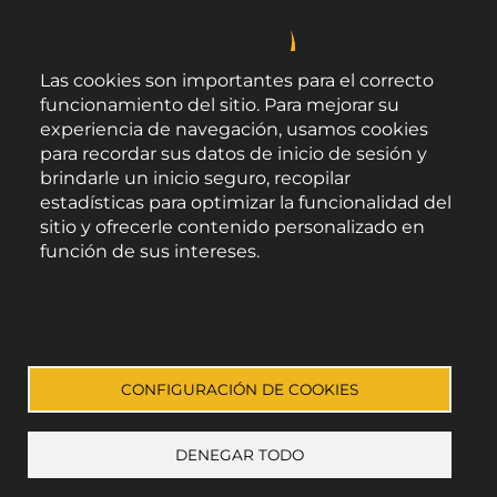
Las cookies son importantes para el correcto
funcionamiento del sitio. Para mejorar su
experiencia de navegación, usamos cookies
para recordar sus datos de inicio de sesión y
brindarle un inicio seguro, recopilar
estadísticas para optimizar la funcionalidad del
sitio y ofrecerle contenido personalizado en
función de sus intereses.
Área de Promoción Agroalimentaria
Política de Privacidad
Palacio Provincial.
C/ Navarro Rodrigo, 17.
Documentación de cookies
CP 04001. Almería.
Aviso legal
-
Política de privacidad
-
Accesibilidad
CONFIGURACIÓN DE COOKIES
DENEGAR TODO
Enlace a Facebook
Enlace a Instagram
Enlace a Youtube Channel
Enlace a X (Twitter)