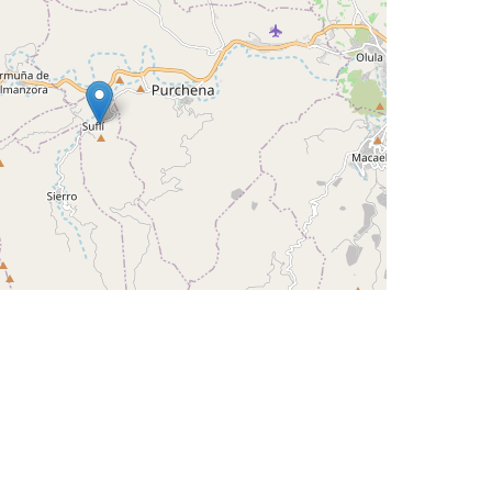
Leaflet
©
OpenStreetMap
contributors