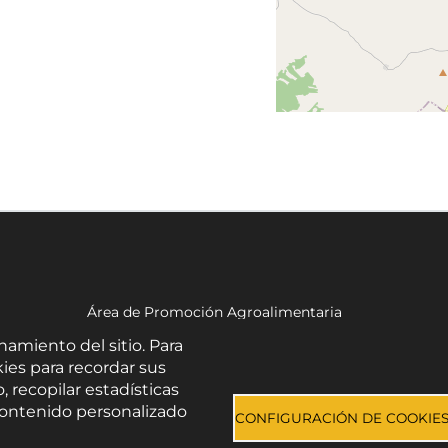
Área de Promoción Agroalimentaria
Palacio Provincial.
namiento del sitio. Para
C/ Navarro Rodrigo, 17.
ies para recordar sus
CP 04001. Almería.
, recopilar estadísticas
Aviso legal
-
Política de privacidad
-
Accesibilidad
e contenido personalizado
CONFIGURACIÓN DE COOKIE