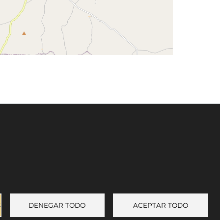
Leaflet
©
OpenStreetMap
contributors
Enlace a Facebook
Enlace a Instagram
Enlace a Youtube Channel
Enlace a X (Twitter)
S
DENEGAR TODO
ACEPTAR TODO