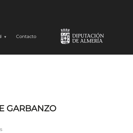
d
Contacto
E GARBANZO
as