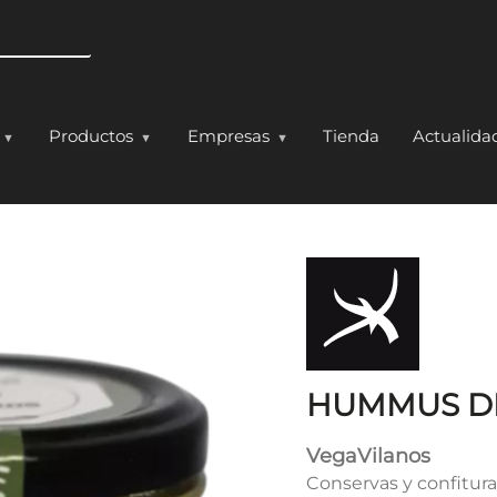
Pasar al contenido principal
Productos
Empresas
Tienda
Actualida
RBANZO
HUMMUS D
VegaVilanos
Conservas y confitur