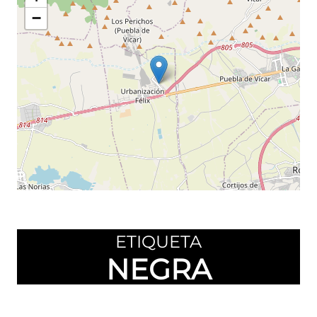
−
Leaflet
©
OpenStreetMap
contributors
ETIQUETA
NEGRA