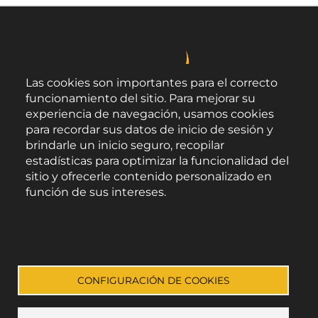
Las cookies son importantes para el correcto
funcionamiento del sitio. Para mejorar su
experiencia de navegación, usamos cookies
para recordar sus datos de inicio de sesión y
brindarle un inicio seguro, recopilar
estadísticas para optimizar la funcionalidad del
sitio y ofrecerle contenido personalizado en
función de sus intereses.
Área de Promoción Agroalimentaria
Política de Privacidad
Palacio Provincial.
C/ Navarro Rodrigo, 17.
Documentación de cookies
CP 04001. Almería.
Aviso legal
-
Política de privacidad
-
Accesibilidad
CONFIGURACIÓN DE COOKIES