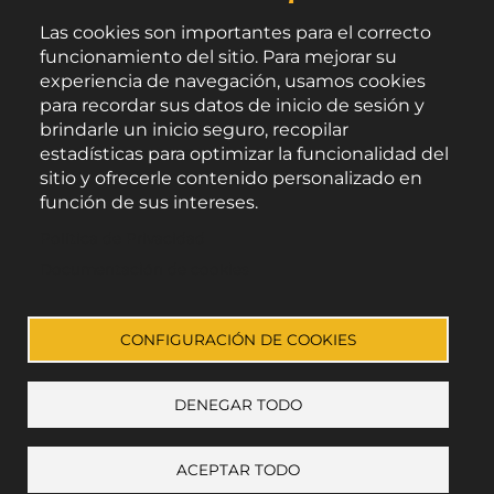
Las cookies son importantes para el correcto
funcionamiento del sitio. Para mejorar su
experiencia de navegación, usamos cookies
para recordar sus datos de inicio de sesión y
brindarle un inicio seguro, recopilar
estadísticas para optimizar la funcionalidad del
sitio y ofrecerle contenido personalizado en
función de sus intereses.
Área de Promoción Agroalimentaria
Política de Privacidad
Palacio Provincial.
C/ Navarro Rodrigo, 17.
Documentación de cookies
CP 04001. Almería.
Aviso legal
-
Política de privacidad
-
Accesibilidad
CONFIGURACIÓN DE COOKIES
DENEGAR TODO
Enlace a Facebook
Enlace a Instagram
Enlace a Youtube Channel
Enlace a X (Twitter)
ACEPTAR TODO