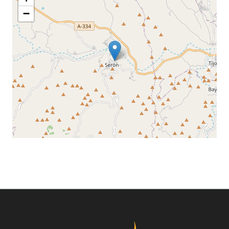
−
Leaflet
©
OpenStreetMap
contributors