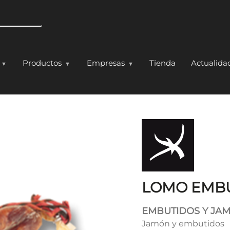
Pasar al contenido principal
Productos
Empresas
Tienda
Actualida
 extra
LOMO EMB
EMBUTIDOS Y JA
Jamón y embutidos