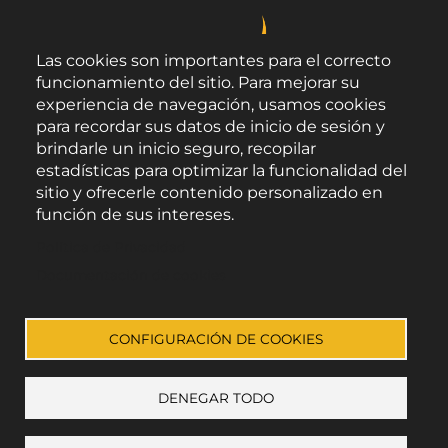
Las cookies son importantes para el correcto
funcionamiento del sitio. Para mejorar su
experiencia de navegación, usamos cookies
para recordar sus datos de inicio de sesión y
brindarle un inicio seguro, recopilar
estadísticas para optimizar la funcionalidad del
sitio y ofrecerle contenido personalizado en
función de sus intereses.
Área de Promoción Agroalimentaria
Política de Privacidad
Palacio Provincial.
C/ Navarro Rodrigo, 17.
Documentación de cookies
CP 04001. Almería.
Aviso legal
-
Política de privacidad
-
Accesibilidad
CONFIGURACIÓN DE COOKIES
DENEGAR TODO
Enlace a Facebook
Enlace a Instagram
Enlace a Youtube Channel
Enlace a X (Twitter)