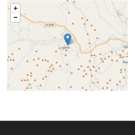
+
−
Leaflet
©
OpenStreetMap
contributors