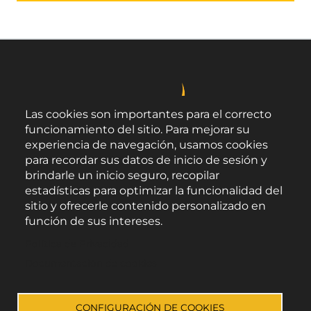
Las cookies son importantes para el correcto
funcionamiento del sitio. Para mejorar su
experiencia de navegación, usamos cookies
para recordar sus datos de inicio de sesión y
brindarle un inicio seguro, recopilar
estadísticas para optimizar la funcionalidad del
sitio y ofrecerle contenido personalizado en
función de sus intereses.
Área de Promoción Agroalimentaria
Política de Privacidad
Palacio Provincial.
C/ Navarro Rodrigo, 17.
Documentación de cookies
CP 04001. Almería.
Aviso legal
-
Política de privacidad
-
Accesibilidad
CONFIGURACIÓN DE COOKIES