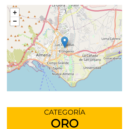
+
−
Leaflet
©
OpenStreetMap
contributors
CATEGORÍA
ORO