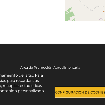
Área de Promoción Agroalimentaria
Palacio Provincial.
namiento del sitio. Para
C/ Navarro Rodrigo, 17.
ies para recordar sus
CP 04001. Almería.
, recopilar estadísticas
Aviso legal
-
Política de privacidad
-
Accesibilidad
e contenido personalizado
CONFIGURACIÓN DE COOKIE