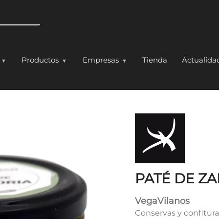
Pasar al contenido principal
Productos
Empresas
Tienda
Actualida
ORIA VEGANO
PATÉ DE Z
VegaVilanos
Conservas y confitur