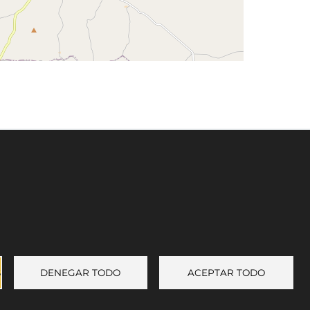
Leaflet
©
OpenStreetMap
contributors
Enlace a Facebook
Enlace a Instagram
Enlace a Youtube Channel
Enlace a X (Twitter)
S
DENEGAR TODO
ACEPTAR TODO