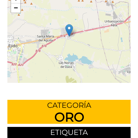
−
Leaflet
©
OpenStreetMap
contributors
CATEGORÍA
ORO
ETIQUETA