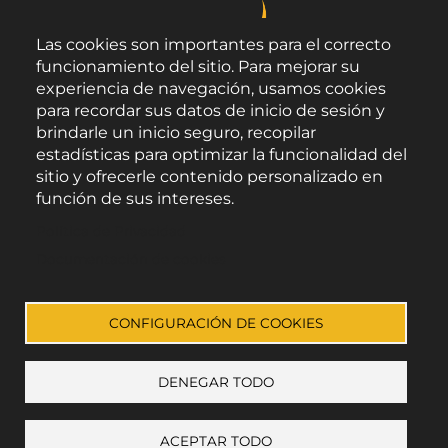
Las cookies son importantes para el correcto
funcionamiento del sitio. Para mejorar su
experiencia de navegación, usamos cookies
para recordar sus datos de inicio de sesión y
brindarle un inicio seguro, recopilar
estadísticas para optimizar la funcionalidad del
sitio y ofrecerle contenido personalizado en
función de sus intereses.
Área de Promoción Agroalimentaria
Política de Privacidad
Palacio Provincial.
C/ Navarro Rodrigo, 17.
Documentación de cookies
CP 04001. Almería.
Aviso legal
-
Política de privacidad
-
Accesibilidad
CONFIGURACIÓN DE COOKIES
DENEGAR TODO
Enlace a Facebook
Enlace a Instagram
Enlace a Youtube Channel
Enlace a X (Twitter)
ACEPTAR TODO