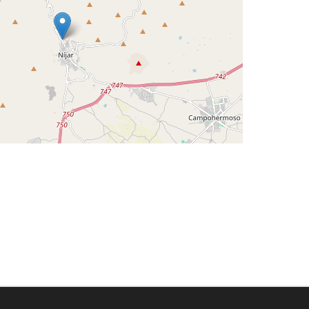
Leaflet
©
OpenStreetMap
contributors