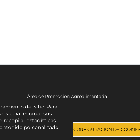
Área de Promoción Agroalimentaria
Palacio Provincial.
namiento del sitio. Para
C/ Navarro Rodrigo, 17.
ies para recordar sus
CP 04001. Almería.
, recopilar estadísticas
Aviso legal
-
Política de privacidad
-
Accesibilidad
e contenido personalizado
CONFIGURACIÓN DE COOKIE