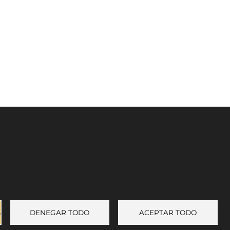
Leaflet
©
OpenStreetMap
contributors
Enlace a Facebook
Enlace a Instagram
Enlace a Youtube Channel
Enlace a X (Twitter)
S
DENEGAR TODO
ACEPTAR TODO