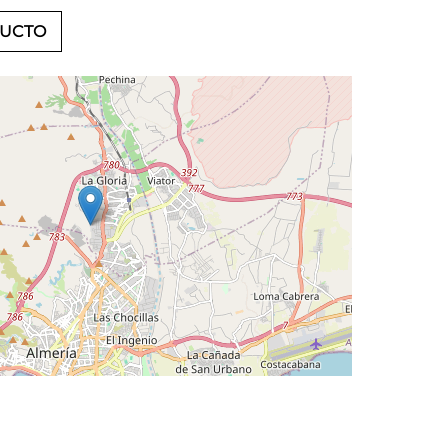
DUCTO
Leaflet
©
OpenStreetMap
contributors