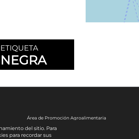
ETIQUETA
NEGRA
Área de Promoción Agroalimentaria
Palacio Provincial.
namiento del sitio. Para
C/ Navarro Rodrigo, 17.
ies para recordar sus
CP 04001. Almería.