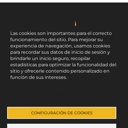
Las cookies son importantes para el correcto
funcionamiento del sitio. Para mejorar su
experiencia de navegación, usamos cookies
para recordar sus datos de inicio de sesión y
brindarle un inicio seguro, recopilar
estadísticas para optimizar la funcionalidad del
sitio y ofrecerle contenido personalizado en
función de sus intereses.
Área de Promoción Agroalimentaria
Política de Privacidad
Palacio Provincial.
C/ Navarro Rodrigo, 17.
Documentación de cookies
CP 04001. Almería.
Aviso legal
-
Política de privacidad
-
Accesibilidad
CONFIGURACIÓN DE COOKIES