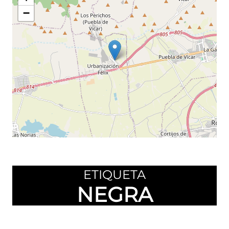
−
Leaflet
©
OpenStreetMap
contributors
ETIQUETA
NEGRA