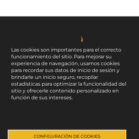
Las cookies son importantes para el correcto
funcionamiento del sitio. Para mejorar su
experiencia de navegación, usamos cookies
para recordar sus datos de inicio de sesión y
brindarle un inicio seguro, recopilar
estadísticas para optimizar la funcionalidad del
sitio y ofrecerle contenido personalizado en
función de sus intereses.
Área de Promoción Agroalimentaria
Política de Privacidad
Palacio Provincial.
C/ Navarro Rodrigo, 17.
Documentación de cookies
CP 04001. Almería.
Aviso legal
-
Política de privacidad
-
Accesibilidad
CONFIGURACIÓN DE COOKIES