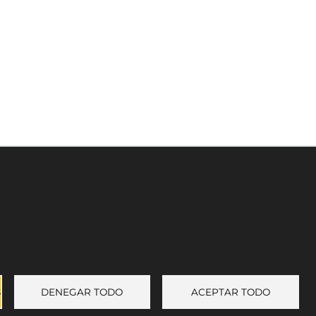
Leaflet
©
OpenStreetMap
contributors
Enlace a Facebook
Enlace a Instagram
Enlace a Youtube Channel
Enlace a X (Twitter)
S
DENEGAR TODO
ACEPTAR TODO