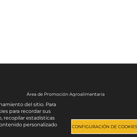
Área de Promoción Agroalimentaria
Palacio Provincial.
namiento del sitio. Para
C/ Navarro Rodrigo, 17.
ies para recordar sus
CP 04001. Almería.
, recopilar estadísticas
Aviso legal
-
Política de privacidad
-
Accesibilidad
e contenido personalizado
CONFIGURACIÓN DE COOKIE