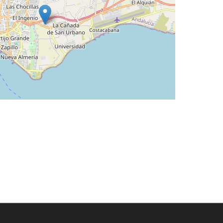
Leaflet
©
OpenStreetMap
contributors