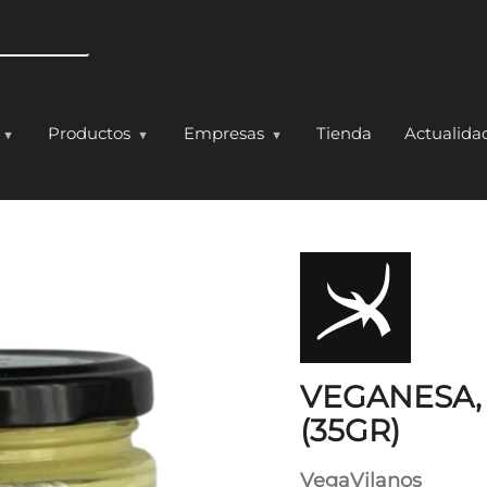
Pasar al contenido principal
Productos
Empresas
Tienda
Actualida
ONESA VEGANA (35GR
VEGANESA,
(35GR)
VegaVilanos