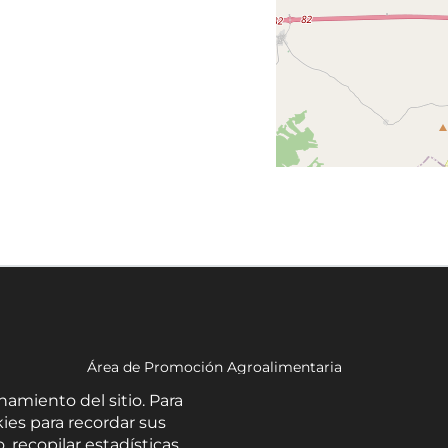
Área de Promoción Agroalimentaria
Palacio Provincial.
namiento del sitio. Para
C/ Navarro Rodrigo, 17.
ies para recordar sus
CP 04001. Almería.
, recopilar estadísticas