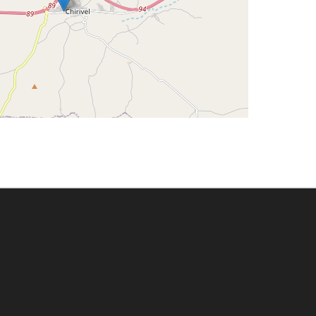
Leaflet
©
OpenStreetMap
contributors
Enlace a Facebook
Enlace a Instagram
Enlace a Youtube Channel
Enlace a X (Twitter)