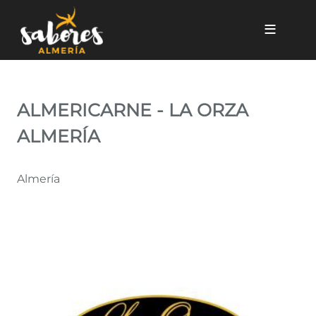
Pasar al contenido principal
ALMERICARNE - LA ORZA A
ALMERICARNE - LA ORZA
ALMERÍA
Almería