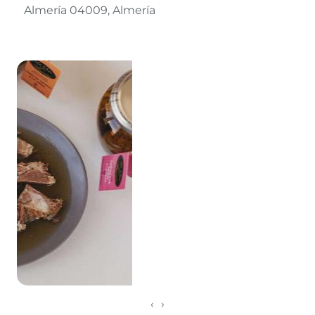
Almería 04009
Almería
Leaflet
©
OpenStreetMap
contributors
‹
›