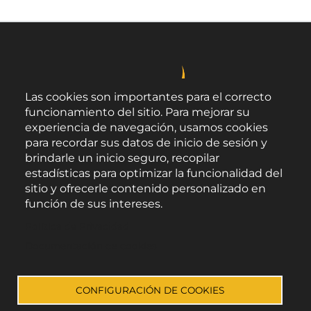
Las cookies son importantes para el correcto
funcionamiento del sitio. Para mejorar su
experiencia de navegación, usamos cookies
para recordar sus datos de inicio de sesión y
brindarle un inicio seguro, recopilar
estadísticas para optimizar la funcionalidad del
sitio y ofrecerle contenido personalizado en
función de sus intereses.
Área de Promoción Agroalimentaria
Política de Privacidad
Palacio Provincial.
C/ Navarro Rodrigo, 17.
Documentación de cookies
CP 04001. Almería.
Aviso legal
-
Política de privacidad
-
Accesibilidad
CONFIGURACIÓN DE COOKIES