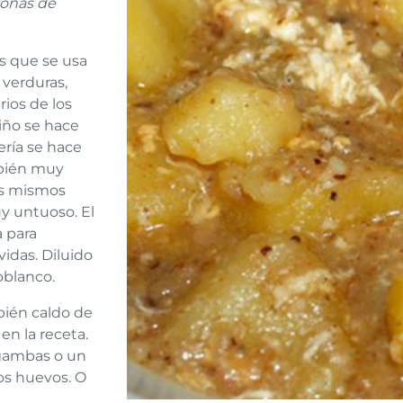
zonas de
as que se usa
 verduras,
rios de los
iño se hace
ería se hace
mbién muy
los mismos
y untuoso. El
a para
idas. Diluido
oblanco.
bién caldo de
n la receta.
 gambas o un
los huevos. O