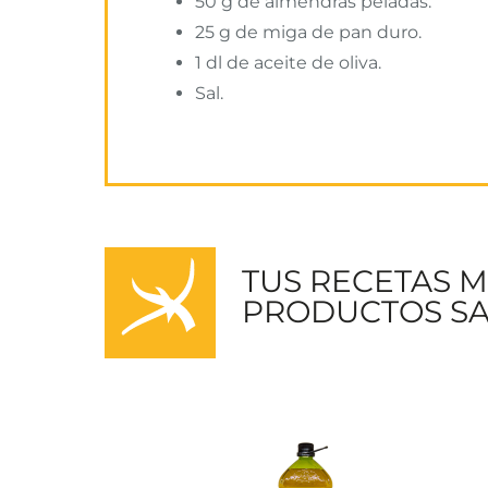
50 g de almendras peladas.
25 g de miga de pan duro.
1 dl de aceite de oliva.
Sal.
TUS RECETAS 
PRODUCTOS SA