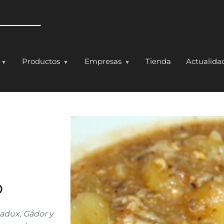
Pasar al contenido principal
Productos
Empresas
Tienda
Actualida
lo
o
hadux, Gádor y