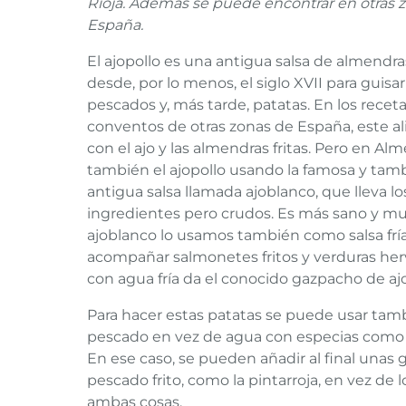
Rioja. Además se puede encontrar en otras 
España.
El ajopollo es una antigua salsa de almendr
desde, por lo menos, el siglo XVII para guisar
pescados y, más tarde, patatas. En los receta
conventos de otras zonas de España, este al
con el ajo y las almendras fritas. Pero en Alm
también el ajopollo usando la famosa y ta
antigua salsa llamada ajoblanco, que lleva 
ingredientes pero crudos. Es más sano y mu
ajoblanco lo usamos también como salsa frí
acompañar salmonetes fritos y verduras herv
con agua fría da el conocido gazpacho de aj
Para hacer estas patatas se puede usar tam
pescado en vez de agua con especias como e
En ese caso, se pueden añadir al final unas
pescado frito, como la pintarroja, en vez de 
ambas cosas.