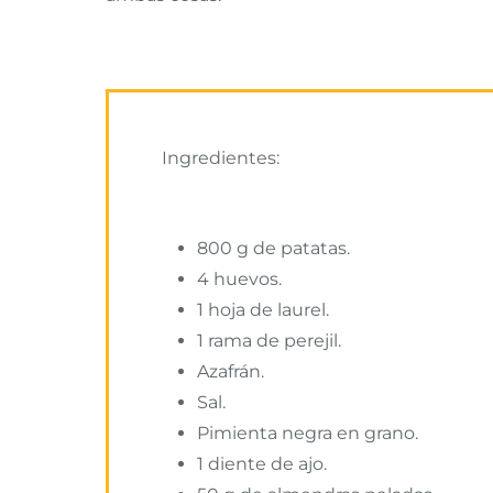
Ingredientes:
800 g de patatas.
4 huevos.
1 hoja de laurel.
1 rama de perejil.
Azafrán.
Sal.
Pimienta negra en grano.
1 diente de ajo.