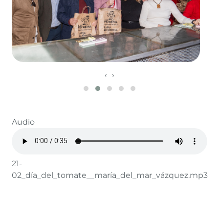
‹
›
Audio
21-
02_día_del_tomate__maría_del_mar_vázquez.mp3