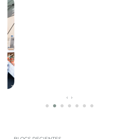
‹
›
BLOGS RECIENTES