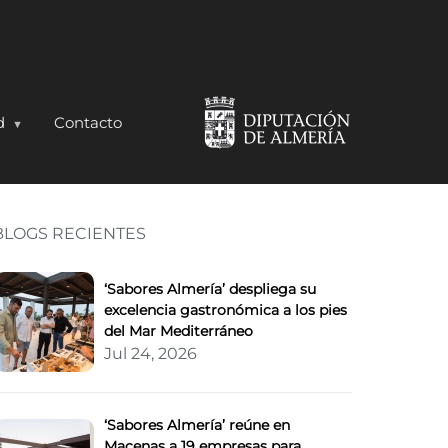
d
Contacto
BLOGS RECIENTES
 y calidad la Plaza de 
‘Sabores Almería’ despliega su
excelencia gastronómica a los pies
del Mar Mediterráneo
Jul 24, 2026
‘Sabores Almería’ reúne en
Macenas a 19 empresas para