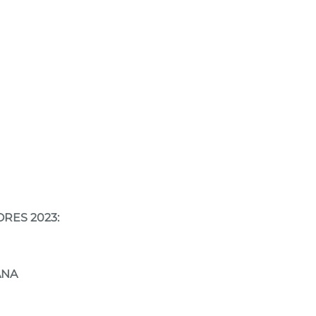
A
RES 2023:
TANA