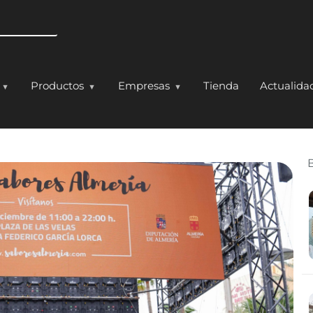
Pasar al contenido principal
Productos
Empresas
Tienda
Actualida
Almería’ llena de salud