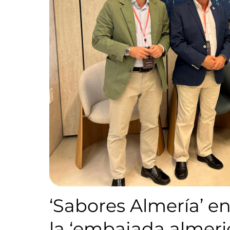
‘Sabores Almería’ e
la ‘embajada almeri