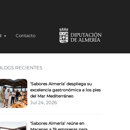
d
Contacto
BLOGS RECIENTES
s de la ‘embajada alme
‘Sabores Almería’ despliega su
excelencia gastronómica a los pies
del Mar Mediterráneo
Jul 24, 2026
‘Sabores Almería’ reúne en
Macenas a 19 empresas para