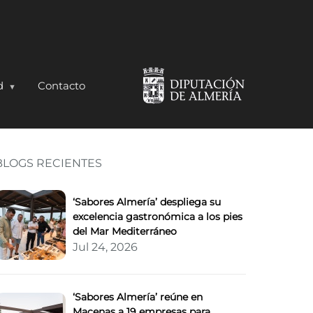
d
Contacto
BLOGS RECIENTES
lidad, sabor y salud q
‘Sabores Almería’ despliega su
excelencia gastronómica a los pies
del Mar Mediterráneo
Jul 24, 2026
‘Sabores Almería’ reúne en
Macenas a 19 empresas para