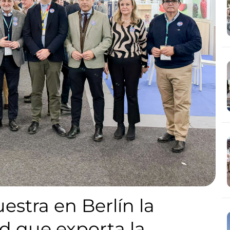
estra en Berlín la
ud que exporta la