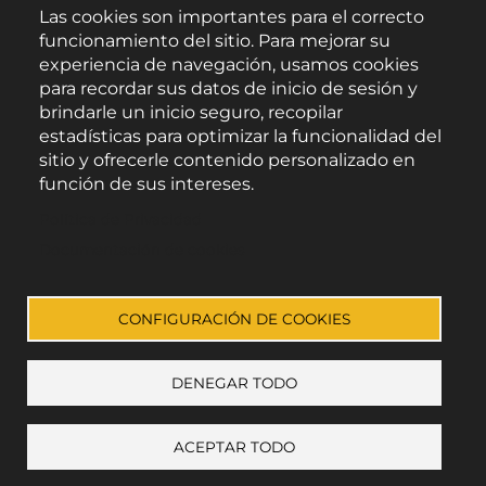
Las cookies son importantes para el correcto
funcionamiento del sitio. Para mejorar su
experiencia de navegación, usamos cookies
para recordar sus datos de inicio de sesión y
brindarle un inicio seguro, recopilar
estadísticas para optimizar la funcionalidad del
sitio y ofrecerle contenido personalizado en
función de sus intereses.
Área de Promoción Agroalimentaria
Política de Privacidad
Palacio Provincial.
C/ Navarro Rodrigo, 17.
Documentación de cookies
CP 04001. Almería.
Aviso legal
-
Política de privacidad
-
Accesibilidad
CONFIGURACIÓN DE COOKIES
DENEGAR TODO
Enlace a Facebook
Enlace a Instagram
Enlace a Youtube Channel
Enlace a X (Twitter)
ACEPTAR TODO
+ mostrar preferencias