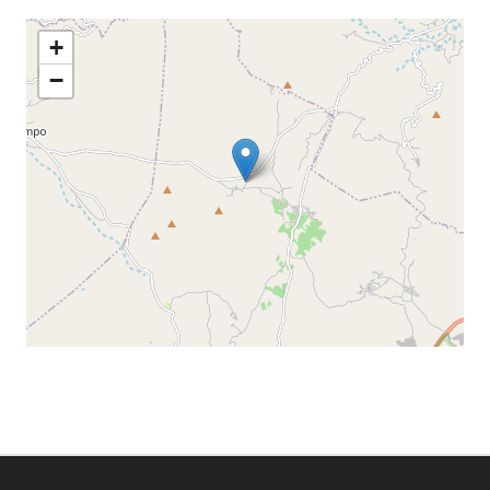
+
−
Leaflet
©
OpenStreetMap
contributors