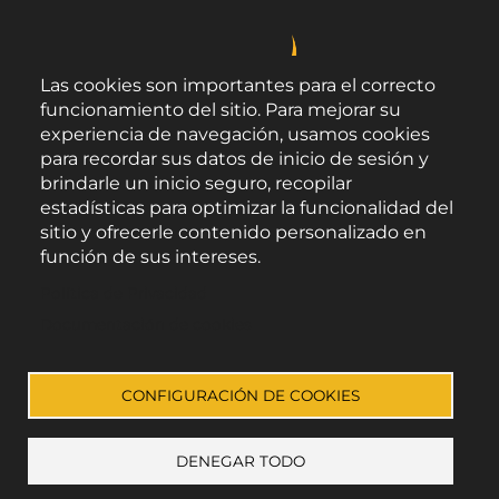
Las cookies son importantes para el correcto
funcionamiento del sitio. Para mejorar su
experiencia de navegación, usamos cookies
para recordar sus datos de inicio de sesión y
brindarle un inicio seguro, recopilar
estadísticas para optimizar la funcionalidad del
sitio y ofrecerle contenido personalizado en
función de sus intereses.
Área de Promoción Agroalimentaria
Política de Privacidad
Palacio Provincial.
C/ Navarro Rodrigo, 17.
Documentación de cookies
CP 04001. Almería.
Aviso legal
-
Política de privacidad
-
Accesibilidad
CONFIGURACIÓN DE COOKIES
DENEGAR TODO
Enlace a Facebook
Enlace a Instagram
Enlace a Youtube Channel
Enlace a X (Twitter)