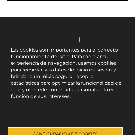
Las cookies son importantes para el correcto
funcionamiento del sitio. Para mejorar su
experiencia de navegación, usamos cookies
para recordar sus datos de inicio de sesión y
brindarle un inicio seguro, recopilar
estadísticas para optimizar la funcionalidad del
sitio y ofrecerle contenido personalizado en
función de sus intereses.
Área de Promoción Agroalimentaria
Política de Privacidad
Palacio Provincial.
C/ Navarro Rodrigo, 17.
Documentación de cookies
CP 04001. Almería.
Aviso legal
-
Política de privacidad
-
Accesibilidad
CONFIGURACIÓN DE COOKIES