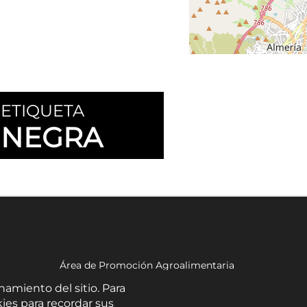
ETIQUETA
NEGRA
Área de Promoción Agroalimentaria
Palacio Provincial.
namiento del sitio. Para
C/ Navarro Rodrigo, 17.
ies para recordar sus