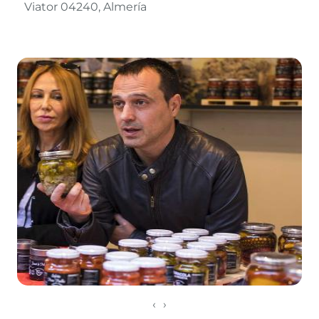
Viator 04240
Almería
Leaflet
©
OpenStreetMap
contributors
‹
›