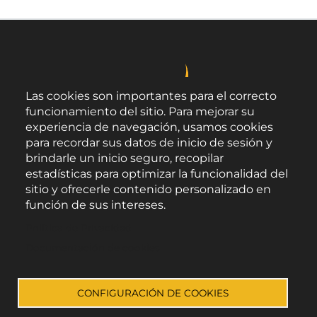
Las cookies son importantes para el correcto
funcionamiento del sitio. Para mejorar su
experiencia de navegación, usamos cookies
para recordar sus datos de inicio de sesión y
brindarle un inicio seguro, recopilar
estadísticas para optimizar la funcionalidad del
sitio y ofrecerle contenido personalizado en
función de sus intereses.
Área de Promoción Agroalimentaria
Política de Privacidad
Palacio Provincial.
C/ Navarro Rodrigo, 17.
Documentación de cookies
CP 04001. Almería.
Aviso legal
-
Política de privacidad
-
Accesibilidad
CONFIGURACIÓN DE COOKIES