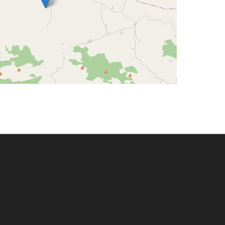
Leaflet
©
OpenStreetMap
contributors
Enlace a Facebook
Enlace a Instagram
Enlace a Youtube Channel
Enlace a X (Twitter)