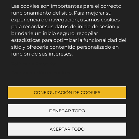
Las cookies son importantes para el correcto
funcionamiento del sitio. Para mejorar su
experiencia de navegación, usamos cookies
para recordar sus datos de inicio de sesión y
brindarle un inicio seguro, recopilar
estadísticas para optimizar la funcionalidad del
sitio y ofrecerle contenido personalizado en
función de sus intereses.
Área de Promoción Agroalimentaria
Política de Privacidad
Palacio Provincial.
C/ Navarro Rodrigo, 17.
Documentación de cookies
CP 04001. Almería.
Aviso legal
-
Política de privacidad
-
Accesibilidad
CONFIGURACIÓN DE COOKIES
DENEGAR TODO
Enlace a Facebook
Enlace a Instagram
Enlace a Youtube Channel
Enlace a X (Twitter)
ACEPTAR TODO
+ mostrar preferencias