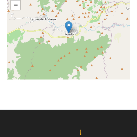
−
Leaflet
©
OpenStreetMap
contributors